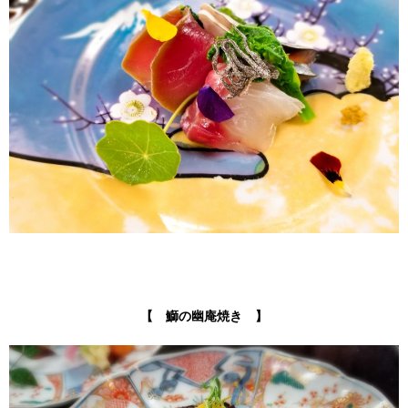
【 鰤の幽庵焼き 】