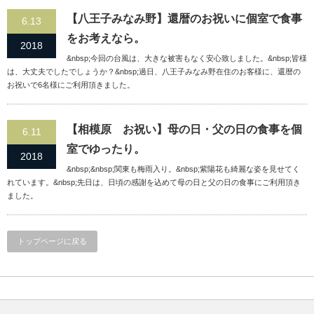
【八王子みなみ野】還暦のお祝いに個室で食事
6.13
をお考えなら。
2018
&nbsp;今回の台風は、大きな被害もなく安心致しました。&nbsp;皆様
は、大丈夫でしたでしょうか？&nbsp;過日、八王子みなみ野在住のお客様に、還暦の
お祝いで6名様にご利用頂きました。
【相模原 お祝い】母の日・父の日の食事を個
6.11
室でゆったり。
2018
&nbsp;&nbsp;関東も梅雨入り。&nbsp;紫陽花も綺麗な姿を見せてく
れています。&nbsp;先日は、日頃の感謝を込めて母の日と父の日の食事にご利用頂き
ました。
トップページに戻る