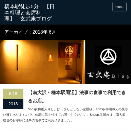
menu
アーカイブ：2018年 6月
【南大沢～橋本駅周辺】法事の食事で利用でき
6.18
るお店。
2018
&nbsp;梅雨入りし、はっきりとしない空模様。&nbsp;梅雨冷えの肌寒
い日もありますので、体調に気を付けてお過ごしください。&nbsp;先週末は、南大沢
在住のお客様に法事の食事でご利用頂きました。