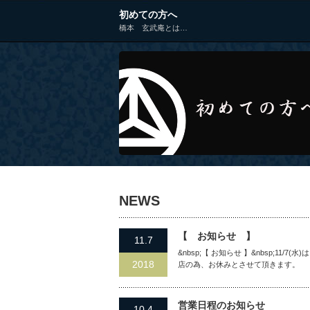
初めての方へ
橋本 玄武庵とは…
NEWS
【 お知らせ 】
11.7
&nbsp;【 お知らせ 】&nbsp;11/7(
2018
店の為、お休みとさせて頂きます。
営業日程のお知らせ