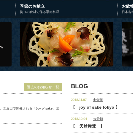
季節のお献立
お飲
拘りの食材で作る季節料理
日本各
BLOG
過去のお知らせ一覧
2018.11.07
未分類
【 joy of sake tokyo 】
水)は、五反田で開催される「Joy of sake」出
2018.10.04
未分類
【 天然舞茸 】