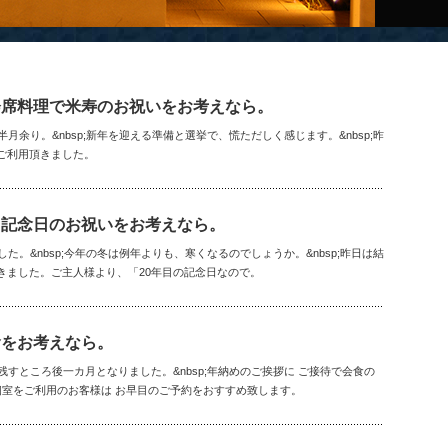
会席料理で米寿のお祝いをお考えなら。
半月余り。&nbsp;新年を迎える準備と選挙で、慌ただしく感じます。&nbsp;昨
ご利用頂きました。
】記念日のお祝いをお考えなら。
た。&nbsp;今年の冬は例年よりも、寒くなるのでしょうか。&nbsp;昨日は結
きました。ご主人様より、「20年目の記念日なので。
食をお考えなら。
も残すところ後一カ月となりました。&nbsp;年納めのご挨拶に ご接待で会食の
個室をご利用のお客様は お早目のご予約をおすすめ致します。