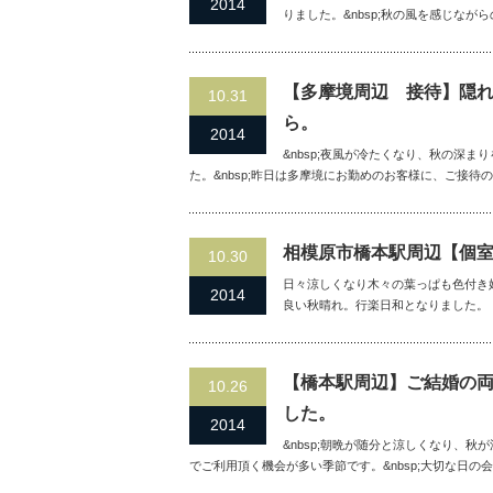
2014
りました。&nbsp;秋の風を感じなが
【多摩境周辺 接待】隠
10.31
ら。
2014
&nbsp;夜風が冷たくなり、秋の深ま
た。&nbsp;昨日は多摩境にお勤めのお客様に、ご接
相模原市橋本駅周辺【個
10.30
日々涼しくなり木々の葉っぱも色付き始
2014
良い秋晴れ。行楽日和となりました。
【橋本駅周辺】ご結婚の
10.26
した。
2014
&nbsp;朝晩が随分と涼しくなり、秋
でご利用頂く機会が多い季節です。&nbsp;大切な日