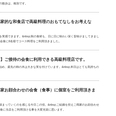
らの散歩は、格別です。
れ家的な和食店で高級料理のおもてなしをお考えな
りを実感できます。&nbsp;秋の食材も、日に日に味わい深く旨味がましてきまし
待の会食に8名様でコース料理をご利用頂きました。
室】ご接待の会食に利用できる高級料理店です。
め、庭先の柿の木は大きな実を付けています。&nbsp;本日はとても気持ちの
両家お顔合わせの会食（食事）に個室をご利用頂きま
が深まっていくのを感じる今日この頃。&nbsp;ご結婚を控えご両家のお顔合わせ
の会食に当店をご利用頂ける事を大変光栄に思います。