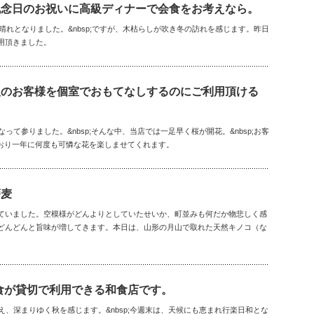
記念日のお祝いに高級ディナーで会食をお考えなら。
良い秋晴れとなりました。&nbsp;ですが、木枯らしが吹き冬の訪れを感じます。昨日
用頂きました。
人のお客様を個室でおもてなしするのにご利用頂ける
なって参りました。&nbsp;そんな中、当店では一足早く桜が開花。&nbsp;お客
おり一年に何度も可憐な花を楽しませてくれます。
蕎麦
ていました。空模様がどんよりとしていたせいか、町並みも何だか物悲しく感
どんどんと旨味が増してきます。本日は、山形の月山で取れた天然キノコ（な
食が貸切で利用できる和食店です。
迎え、深まりゆく秋を感じます。&nbsp;今週末は、天候にも恵まれ行楽日和とな