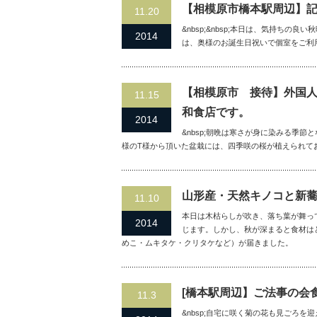
【相模原市橋本駅周辺】
11.20
&nbsp;&nbsp;本日は、気持ちの
2014
は、奥様のお誕生日祝いで個室をご利
【相模原市 接待】外国
11.15
和食店です。
2014
&nbsp;朝晩は寒さが身に染みる季節と
様のT様から頂いた盆栽には、四季咲の桜が植えられて
山形産・天然キノコと新
11.10
本日は木枯らしが吹き、落ち葉が舞っ
2014
じます。しかし、秋が深まると食材は
めこ・ムキタケ・クリタケなど）が届きました。
[橋本駅周辺】ご法事の会
11.3
&nbsp;自宅に咲く菊の花も見ごろを