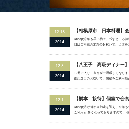
【相模原市 日本料理】
12.13
&nbsp;今年も早い物で、残すところ後
2014
日はご両親の米寿のお祝いで、当店を
【八王子 高級ディナー
12.8
12月に入り、寒さが一層厳しくなりまし
2014
婚記念日のお祝いで、個室をご利用頂
【橋本 接待】個室で会
12.1
&nbsp;月が替わり師走を迎え、今年
2014
ご利用も 多くなっておりますので、 